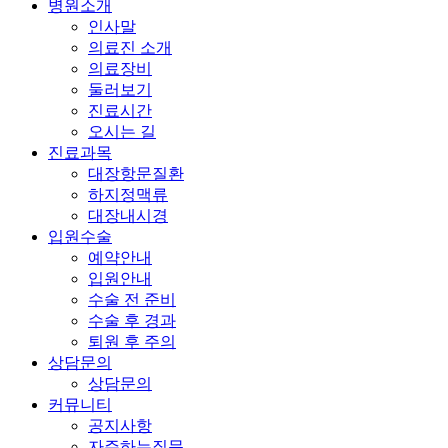
병원소개
인사말
의료진 소개
의료장비
둘러보기
진료시간
오시는 길
진료과목
대장항문질환
하지정맥류
대장내시경
입원수술
예약안내
입원안내
수술 전 준비
수술 후 경과
퇴원 후 주의
상담문의
상담문의
커뮤니티
공지사항
자주하는질문